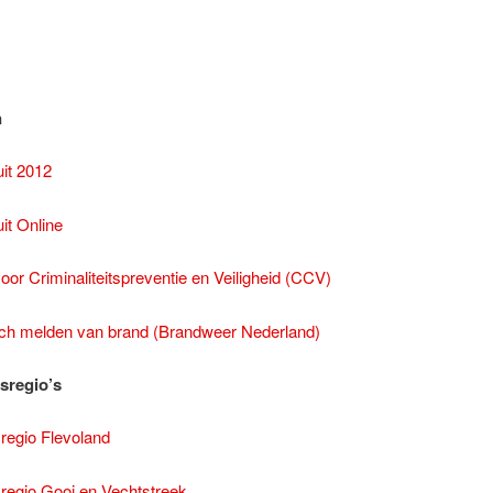
n
it 2012
it Online
or Criminaliteitspreventie en Veiligheid (CCV)
ch melden van brand (Brandweer Nederland)
dsregio’s
sregio Flevoland
sregio Gooi en Vechtstreek