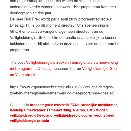
een programmaplan opgesteld waarin de verschillende
onderdelen verder worden uitgewerkt. Het programma kent een
doorlooptijd van drie jaar.
De heer Rob Frek wordt per 1 april 2019 programmadirecteur
Drieslag. Hij is op dit moment directeur Crisisbeheersing &
GHOR en plaatsvervangend algemeen directeur van de
Veiligheidsregio Utrecht. Om de functie onafhankelijk te kunnen
bekleden neemt hij afstand van deze positie voor de duur van het
programma.
The post
Veiligheidsregio’s zoeken interregionale samenwerking
met programma Drieslag
appeared first on
Veiligheidsregio Gooi
en Vechtstreek
.
https://www.vrgooienvechtstreek.nl/2019/03/veiligheidsregios-
zoeken-interregionale-samenwerking-met-programma-drieslag/
Geplaatst in
broncategorie overheid
,
FAQs
,
landelijke meldkamer
,
landelijke meldkamer samenwerking
,
Nieuws
,
OMS Midden
,
veiligheidsregio flevoland
,
veiligheidsregio gooi en vechtstreek
,
veiligheidsregio utrecht