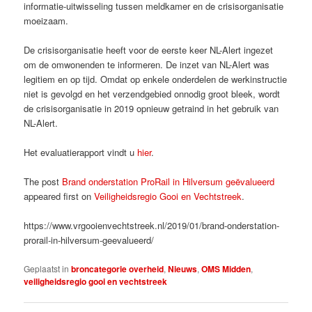
informatie-uitwisseling tussen meldkamer en de crisisorganisatie
moeizaam.
De crisisorganisatie heeft voor de eerste keer NL-Alert ingezet
om de omwonenden te informeren. De inzet van NL-Alert was
legitiem en op tijd. Omdat op enkele onderdelen de werkinstructie
niet is gevolgd en het verzendgebied onnodig groot bleek, wordt
de crisisorganisatie in 2019 opnieuw getraind in het gebruik van
NL-Alert.
Het evaluatierapport vindt u
hier
.
The post
Brand onderstation ProRail in Hilversum geëvalueerd
appeared first on
Veiligheidsregio Gooi en Vechtstreek
.
https://www.vrgooienvechtstreek.nl/2019/01/brand-onderstation-
prorail-in-hilversum-geevalueerd/
Geplaatst in
broncategorie overheid
,
Nieuws
,
OMS Midden
,
veiligheidsregio gooi en vechtstreek