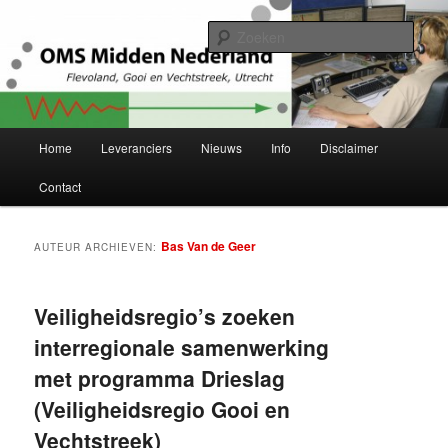
Spring
Spring
Project Herstructurering OMS Flevoland, Gooi en Vechtstreek en Utrecht
naar
naar
Zoek
de
de
primaire
secundaire
OMS Midden-Nederland
inhoud
inhoud
Hoofdmenu
Home
Leveranciers
Nieuws
Info
Disclaimer
Contact
Bas Van de Geer
AUTEUR ARCHIEVEN:
Veiligheidsregio’s zoeken
interregionale samenwerking
met programma Drieslag
(Veiligheidsregio Gooi en
Vechtstreek)