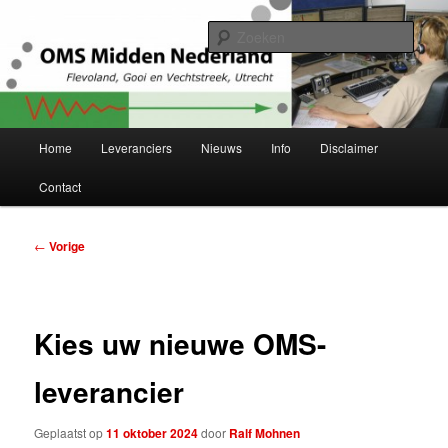
Spring
Project Herstructurering OMS Flevoland, Gooi en Vechtstreek en Utrecht
naar
Zoek
de
primaire
OMS Midden-Nederland
inhoud
Hoofdmenu
Home
Leveranciers
Nieuws
Info
Disclaimer
Contact
Bericht
←
Vorige
navigatie
Kies uw nieuwe OMS-
leverancier
Geplaatst op
11 oktober 2024
door
Ralf Mohnen