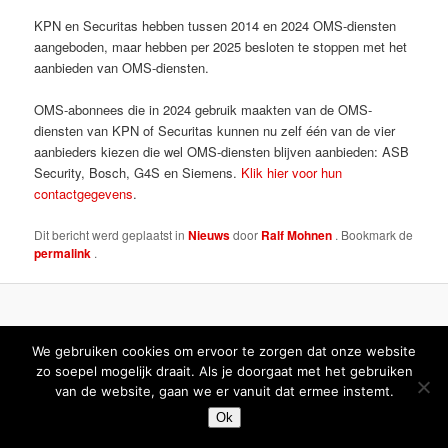
KPN en Securitas hebben tussen 2014 en 2024 OMS-diensten
aangeboden, maar hebben per 2025 besloten te stoppen met het
aanbieden van OMS-diensten.
OMS-abonnees die in 2024 gebruik maakten van de OMS-
diensten van KPN of Securitas kunnen nu zelf één van de vier
aanbieders kiezen die wel OMS-diensten blijven aanbieden: ASB
Security, Bosch, G4S en Siemens.
Klik hier voor hun
contactgegevens
.
Dit bericht werd geplaatst in
Nieuws
door
Ralf Mohnen
. Bookmark de
permalink
.
We gebruiken cookies om ervoor te zorgen dat onze website
zo soepel mogelijk draait. Als je doorgaat met het gebruiken
van de website, gaan we er vanuit dat ermee instemt.
Ok