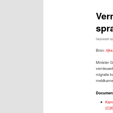
Ver
spr
Geplaatst o
Bron:
rijk
Minister 
vernieuwde
migratie k
meldkame
Documen
Kame
(C20