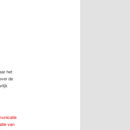
aar het
over de
lijk
municatie
atie van