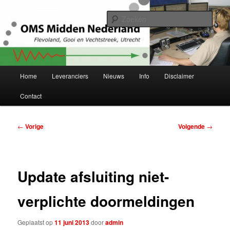
Spring
Project Herstructurering OMS Flevoland, Gooi en Vechtstreek en Utrecht
naar
Zoek
de
primaire
OMS Midden-Nederland
inhoud
Hoofdmenu
Home
Leveranciers
Nieuws
Info
Disclaimer
Contact
Bericht
←
Vorige
Volgende
→
navigatie
Update afsluiting niet-
verplichte doormeldingen
Geplaatst op
11 juni 2013
door
admin