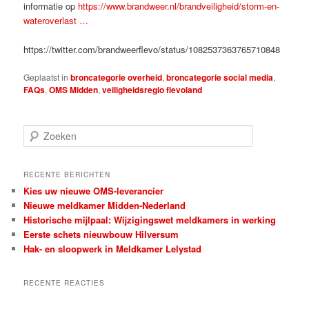
informatie op
https://www.brandweer.nl/brandveiligheid/storm-en-
wateroverlast …
https://twitter.com/brandweerflevo/status/1082537363765710848
Geplaatst in
broncategorie overheid
,
broncategorie social media
,
FAQs
,
OMS Midden
,
veiligheidsregio flevoland
Z
o
e
k
RECENTE BERICHTEN
e
Kies uw nieuwe OMS-leverancier
n
Nieuwe meldkamer Midden-Nederland
Historische mijlpaal: Wijzigingswet meldkamers in werking
Eerste schets nieuwbouw Hilversum
Hak- en sloopwerk in Meldkamer Lelystad
RECENTE REACTIES