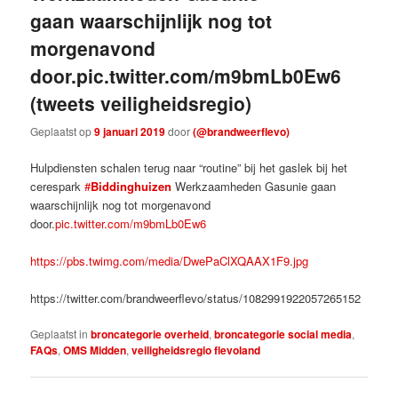
gaan waarschijnlijk nog tot
morgenavond
door.pic.twitter.com/m9bmLb0Ew6
(tweets veiligheidsregio)
Geplaatst op
9 januari 2019
door
(@brandweerflevo)
Hulpdiensten schalen terug naar “routine” bij het gaslek bij het
cerespark
#
Biddinghuizen
Werkzaamheden Gasunie gaan
waarschijnlijk nog tot morgenavond
door.
pic.twitter.com/m9bmLb0Ew6
https://pbs.twimg.com/media/DwePaClXQAAX1F9.jpg
https://twitter.com/brandweerflevo/status/1082991922057265152
Geplaatst in
broncategorie overheid
,
broncategorie social media
,
FAQs
,
OMS Midden
,
veiligheidsregio flevoland