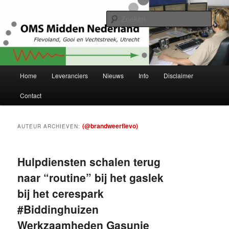
Spring
Spring
Project Herstructurering OMS Flevoland, Gooi en Vechtstreek en Utrecht
naar
naar
Zoek
de
de
primaire
secundaire
OMS Midden-Nederland
inhoud
inhoud
Hoofdmenu
Home
Leveranciers
Nieuws
Info
Disclaimer
Contact
(@brandweerflevo)
AUTEUR ARCHIEVEN:
Hulpdiensten schalen terug
naar “routine” bij het gaslek
bij het cerespark
#Biddinghuizen
Werkzaamheden Gasunie