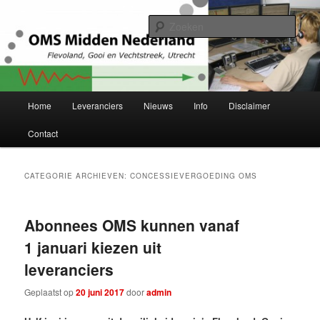
Spring
Spring
Project Herstructurering OMS Flevoland, Gooi en Vechtstreek en Utrecht
naar
naar
Zoek
de
de
primaire
secundaire
OMS Midden-Nederland
inhoud
inhoud
Hoofdmenu
Home
Leveranciers
Nieuws
Info
Disclaimer
Contact
CATEGORIE ARCHIEVEN:
CONCESSIEVERGOEDING OMS
Abonnees OMS kunnen vanaf
1 januari kiezen uit
leveranciers
Geplaatst op
20 juni 2017
door
admin