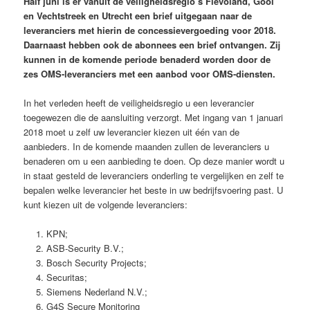
Half juni is er vanuit de veiligheidsregio’s Flevoland, Gooi
en Vechtstreek en Utrecht een brief uitgegaan naar de
leveranciers met hierin de concessievergoeding voor 2018.
Daarnaast hebben ook de abonnees een brief ontvangen. Zij
kunnen in de komende periode benaderd worden door de
zes OMS-leveranciers met een aanbod voor OMS-diensten.
In het verleden heeft de veiligheidsregio u een leverancier
toegewezen die de aansluiting verzorgt. Met ingang van 1 januari
2018 moet u zelf uw leverancier kiezen uit één van de
aanbieders. In de komende maanden zullen de leveranciers u
benaderen om u een aanbieding te doen. Op deze manier wordt u
in staat gesteld de leveranciers onderling te vergelijken en zelf te
bepalen welke leverancier het beste in uw bedrijfsvoering past. U
kunt kiezen uit de volgende leveranciers:
KPN;
ASB-Security B.V.;
Bosch Security Projects;
Securitas;
Siemens Nederland N.V.;
G4S Secure Monitoring