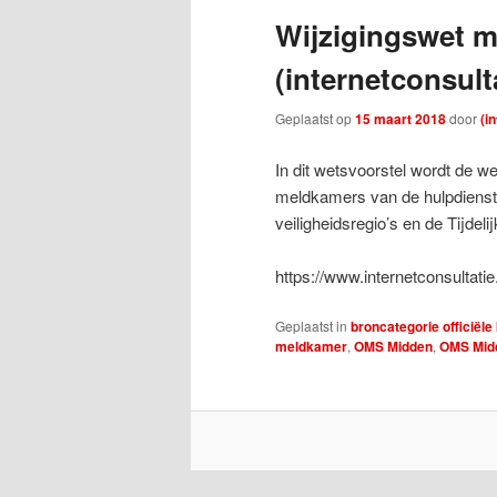
Wijzigingswet 
(internetconsult
Geplaatst op
15 maart 2018
door
(i
In dit wetsvoorstel wordt de we
meldkamers van de hulpdienste
veiligheidsregio’s en de Tijde
https://www.internetconsultati
Geplaatst in
broncategorie officië
meldkamer
,
OMS Midden
,
OMS Midd