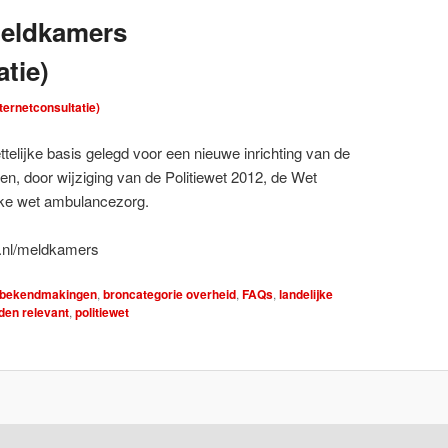
meldkamers
atie)
nternetconsultatie)
ttelijke basis gelegd voor een nieuwe inrichting van de
n, door wijziging van de Politiewet 2012, de Wet
lijke wet ambulancezorg.
e.nl/meldkamers
le bekendmakingen
,
broncategorie overheid
,
FAQs
,
landelijke
en relevant
,
politiewet