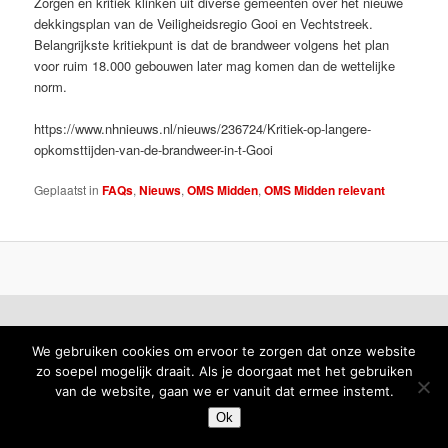
Zorgen en kritiek klinken uit diverse gemeenten over het nieuwe
dekkingsplan van de Veiligheidsregio Gooi en Vechtstreek.
Belangrijkste kritiekpunt is dat de brandweer volgens het plan
voor ruim 18.000 gebouwen later mag komen dan de wettelijke
norm.
https://www.nhnieuws.nl/nieuws/236724/Kritiek-op-langere-
opkomsttijden-van-de-brandweer-in-t-Gooi
Geplaatst in
FAQs
,
Nieuws
,
OMS Midden
,
OMS Midden relevant
We gebruiken cookies om ervoor te zorgen dat onze website
zo soepel mogelijk draait. Als je doorgaat met het gebruiken
van de website, gaan we er vanuit dat ermee instemt.
Ok