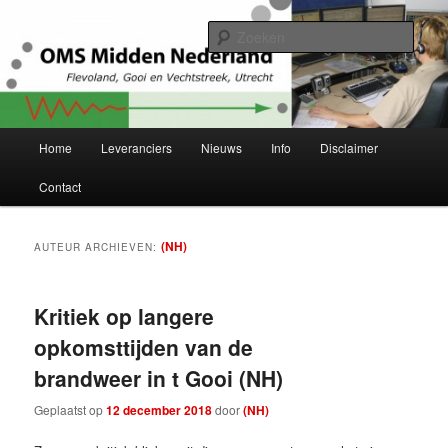
Spring
Spring
Project Herstructurering OMS Flevoland, Gooi en Vechtstreek en Utrecht
naar
naar
Zoek
de
de
primaire
secundaire
OMS Midden-Nederland
inhoud
inhoud
Hoofdmenu
Home
Leveranciers
Nieuws
Info
Disclaimer
Contact
(NH)
AUTEUR ARCHIEVEN:
Kritiek op langere
opkomsttijden van de
brandweer in t Gooi (NH)
Geplaatst op
12 december 2018
door
(NH)