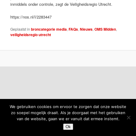
inmiddels onder controle, zegt de Veiligheidsregio Utrecht.
https://nos.nl/l/2283447
Geplaatst in
broncategorie media
,
FAQs
,
Nieuws
,
OMS Midden
,
veiligheidsregio utrecht
We gebruiken cookies om ervoor te zorgen dat onze website
zo soepel mogelijk draait. Als je doorgaat met het gebruiken
van de website, gaan we er vanuit dat ermee instemt.
Ok