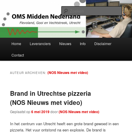
Spring
Spring
Project Herstructurering OMS Flevoland, Gooi en Vechtstreek en Utrecht
naar
naar
Zoek
de
de
primaire
secundaire
OMS Midden-Nederland
inhoud
inhoud
Hoofdmenu
Home
Leveranciers
Nieuws
Info
Disclaimer
Contact
(NOS Nieuws met video)
AUTEUR ARCHIEVEN:
Brand in Utrechtse pizzeria
(NOS Nieuws met video)
Geplaatst op
6 mei 2019
door
(NOS Nieuws met video)
In het centrum van Utrecht heeft een grote brand gewoed in een
pizzeria. Het vuur ontstond na een explosie. De brand is